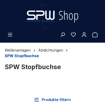
Zum Hauptinhalt springen
War
Wellenanlagen
Abdichtungen
SPW Stopfbuchse
SPW Stopfbuchse
Produkte filtern