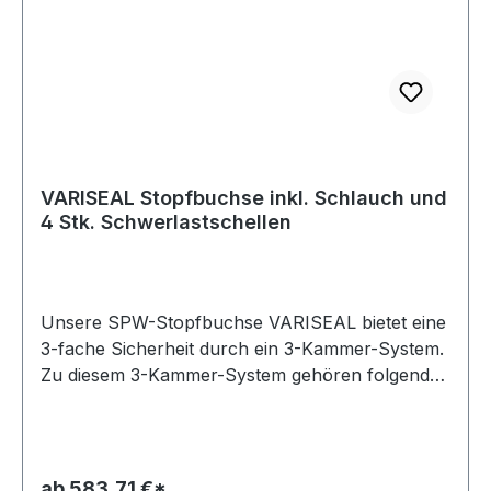
VARISEAL Stopfbuchse inkl. Schlauch und
4 Stk. Schwerlastschellen
Unsere SPW-Stopfbuchse VARISEAL bietet eine
3-fache Sicherheit durch ein 3-Kammer-System.
Zu diesem 3-Kammer-System gehören folgende
Komponenten: Talgbandabdichtung: Die
Talgbandabdichtung wird mit dem Stopfkolben
auf die Welle gedrückt, wodurch eine
gleichmäßige und kontinuierliche Abdichtung
ab 583,71 €*