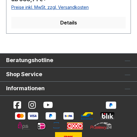
gewährleistet ist. Fettkammer: Ein zusätzliches
Preise inkl. MwSt. zzgl. Versandkosten
Fettpolster im Innenraum der Buchse
(Zuführung mittels Fettstauferbuchse oder
Details
Fettpresse; Spezialfett hier in unserem
Onlineshop erhältlich) bewirkt eine
hervorragende Gleiteigenschaft der Welle.
Dadurch ist 1. Sicherheit gewährleistet und 2.
wird die Gefahr eines Einlaufens der Welle –
Beratungshotline
durch trockene Talgbänder – um ein vielfaches
minimiert! Simmerring: Ein Simmerring verhindert
Shop Service
das Austreten des Fettes nach außen und das
Eindringen von Wasser nach innen! Inkl.
Informationen
Schlauch und 4 Stk. Schwerlastschellen
ACHTUNG: Bei Bestellung bitte den Wellen- &
Stevenrohrdurchmesser angeben! Folgende
Standardgrößen sind ab Lager lieferbar:Ø Welle
in mm Ø Stevenrohr in mm A in mmB in mmC in
mm2035 - 50149104Ø502235 -
50149104Ø502540 - 50149104Ø503045 -