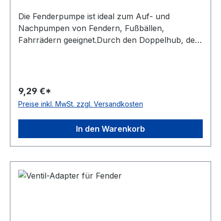
Die Fenderpumpe ist ideal zum Auf- und
Nachpumpen von Fendern, Fußbällen,
Fahrrädern geeignet.Durch den Doppelhub, der
ein Pumpen in beide Richtungen ermöglicht,
kann schnell und einfach gepumpt
werden.Hinweis: Die Pumpe wird mit einem
umgedrehten Nadelventil geliefert. Abschrauben
9,29 €*
- Nadel umdrehen - wieder
Preise inkl. MwSt. zzgl. Versandkosten
zusammenschrauben - fertig zum Einsatz Farbe:
schwarzInfo: Benötigt für einige Fendermodelle
In den Warenkorb
ein Adapter-Ventil