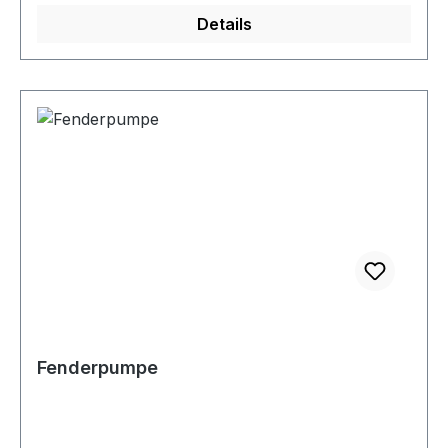
platzende Nähte oder am Ende ausreißende
Details
Augen. Im Fenderset sind zusätzlich vier
hochwertige, handgespleißte, schwarze
Fenderleinen enthalten. Daten: Fendersatz mit 4
Marinefendern Erhältliche Farben: blau,
navyblau, schwarz, silbergrau und weiß mit
schwarzer Kappe und Rückschlagventil
komplett mit geöster Fenderleine
Fender:Durchmesser: 150 mmLänge: 580
mm Fenderleinen:Durchmesser: 8 mm Länge: 1,5
m Passend für Fenderköpfe bis Ø 203+223mm
Fenderpumpe