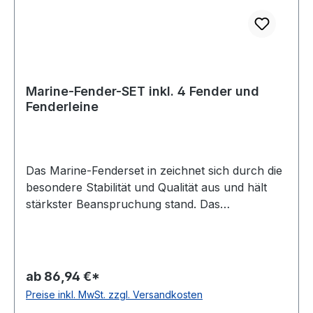
Marine-Fender-SET inkl. 4 Fender und
Fenderleine
Das Marine-Fenderset in zeichnet sich durch die
besondere Stabilität und Qualität aus und hält
stärkster Beanspruchung stand. Das
Bootszubehör ist durch seine stabilen Ösen und
die bewährten Rückschlagventile robust und
sorgt für einen sicheren Schutz Ihres
Bootes. Durch ein spezielles
ab 86,94 €*
Fertigungsverfahren entstehen beim
Preise inkl. MwSt. zzgl. Versandkosten
Bootsfender keine Schwachpunkte wie