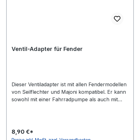
Ventil-Adapter für Fender
Dieser Ventiladapter ist mit allen Fendermodellen
von Seilflechter und Majoni kompatibel. Er kann
sowohl mit einer Fahrradpumpe als auch mit
einer Autopumpe oder mit der Seilflechter
Fenderpumpe verwendet werden.weitere
Daten: Schiebehilfe zum leichteren Einsetzen des
Ventils Zughilfe zum leichteren Herausziehen
8,90 €*
Einfaches Ablassen der Luft bei Überdruck im
Preise inkl. MwSt. zzgl. Versandkosten