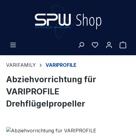
Zum Hauptinhalt springen
War
VARIFAMILY
VARIPROFILE
Abziehvorrichtung für
VARIPROFILE
Drehflügelpropeller
Bildergalerie überspringen